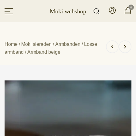
Ga
0
Moki webshop
naar
de
inhoud
Home
/
Moki sieraden
/
Armbanden
/
Losse
armband
/ Armband beige