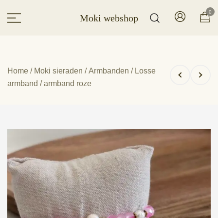
Ga
0
Moki webshop
naar
de
inhoud
Home
/
Moki sieraden
/
Armbanden
/
Losse
armband
/ armband roze