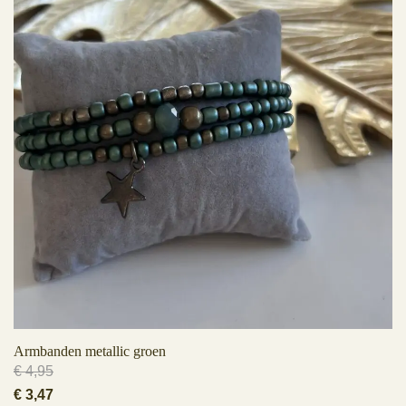
Armbanden metallic groen
€
4,95
Oorspronkelijke
Huidige
€
3,47