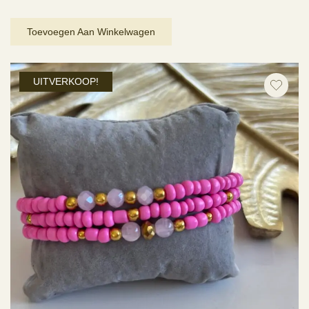
prijs
prijs
was:
is:
Toevoegen Aan Winkelwagen
€ 4,95.
€ 3,47.
UITVERKOOP!