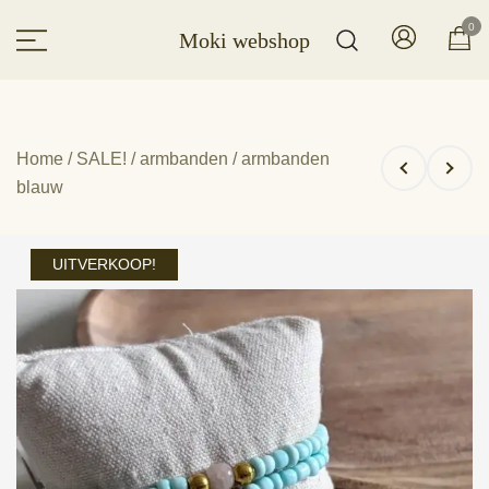
Ga
0
Moki webshop
naar
de
inhoud
Home
/
SALE!
/
armbanden
/ armbanden
blauw
UITVERKOOP!