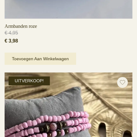
Armbanden roze
€
4,95
Oorspronkelijke
Huidige
€
3,98
prijs
prijs
was:
is:
Toevoegen Aan Winkelwagen
€ 4,95.
€ 3,98.
UITVERKOOP!