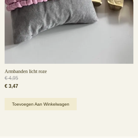
Armbanden licht roze
€
4,95
Oorspronkelijke
Huidige
€
3,47
prijs
prijs
was:
is:
Toevoegen Aan Winkelwagen
€ 4,95.
€ 3,47.