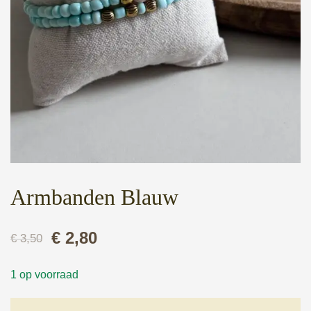
Armbanden Blauw
Oorspronkelijke
Huidige
€
2,80
€
3,50
prijs
prijs
1 op voorraad
was:
is: