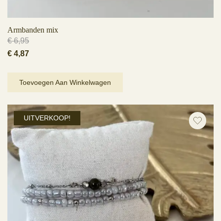
Armbanden mix
€
6,95
Oorspronkelijke
Huidige
€
4,87
prijs
prijs
was:
is:
Toevoegen Aan Winkelwagen
€ 6,95.
€ 4,87.
UITVERKOOP!