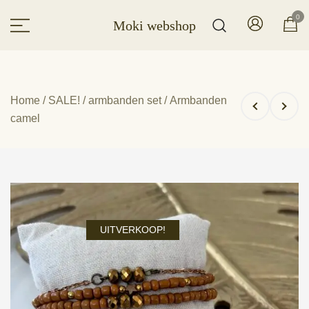
Ga
0
Moki webshop
naar
de
inhoud
Home
/
SALE!
/
armbanden set
/ Armbanden
camel
UITVERKOOP!