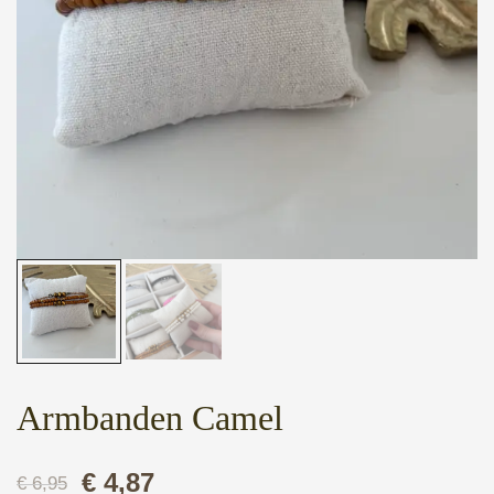
Armbanden Camel
Oorspronkelijke
Huidige
€
4,87
€
6,95