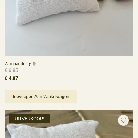
Armbanden grijs
€
6,95
Oorspronkelijke
Huidige
€
4,87
prijs
prijs
was:
is:
Toevoegen Aan Winkelwagen
€ 6,95.
€ 4,87.
UITVERKOOP!