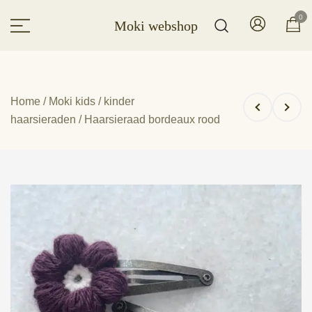
Ga
0
Moki webshop
naar
de
inhoud
Home
/
Moki kids
/
kinder
haarsieraden
/ Haarsieraad bordeaux rood