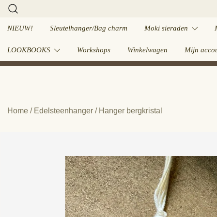
Ga
naar
NIEUW!
Sleutelhanger/Bag charm
Moki sieraden
de
inhoud
LOOKBOOKS
Workshops
Winkelwagen
Mijn acco
Home
/
Edelsteenhanger
/ Hanger bergkristal