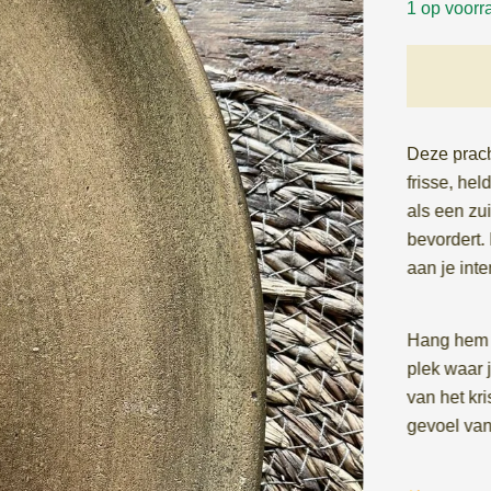
1 op voorr
Deze prach
frisse, hel
als een zui
bevordert.
aan je inte
Hang hem i
plek waar j
van het kri
gevoel van