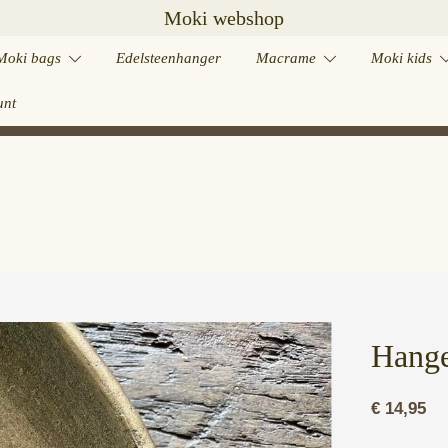
Moki webshop
Moki bags
Edelsteenhanger
Macrame
Moki kids
unt
Hange
€
14,95