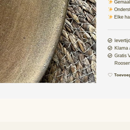
Gemaakt
Onderst
Elke han
leverti
Klarna 
Gratis
Roosen
Toevoeg