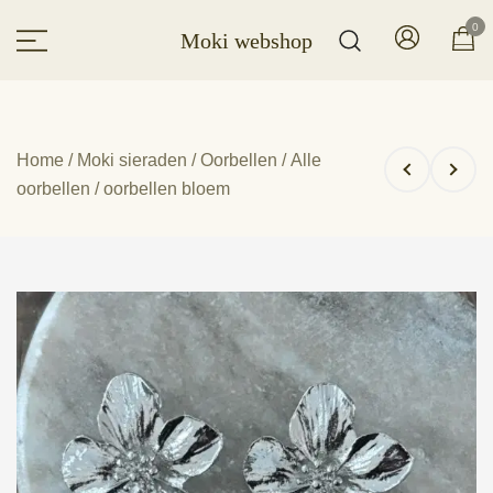
Ga
0
Moki webshop
naar
de
inhoud
Home
/
Moki sieraden
/
Oorbellen
/
Alle
oorbellen
/ oorbellen bloem