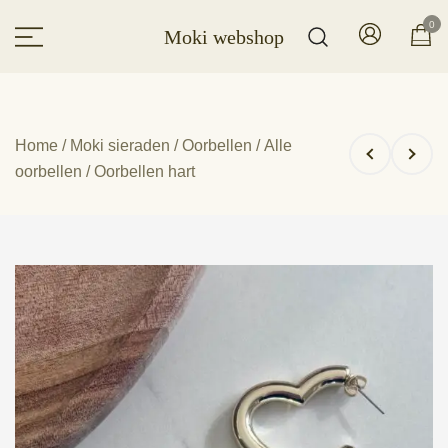
Ga
0
Moki webshop
naar
de
inhoud
Home
/
Moki sieraden
/
Oorbellen
/
Alle
oorbellen
/ Oorbellen hart