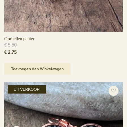
Oorbellen panter
€
5,50
Oorspronkelijke
Huidige
€
2,75
prijs
prijs
was:
is:
Toevoegen Aan Winkelwagen
€ 5,50.
€ 2,75.
UITVERKOOP!