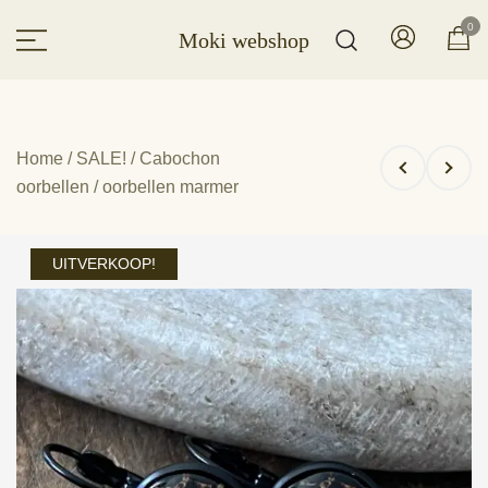
Ga
0
Moki webshop
naar
de
inhoud
Home
/
SALE!
/
Cabochon
oorbellen
/ oorbellen marmer
UITVERKOOP!