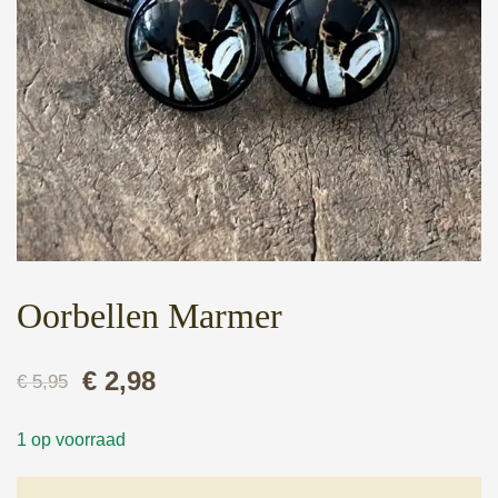
Oorbellen Marmer
Oorspronkelijke
Huidige
€
2,98
€
5,95
prijs
prijs
1 op voorraad
was:
is: