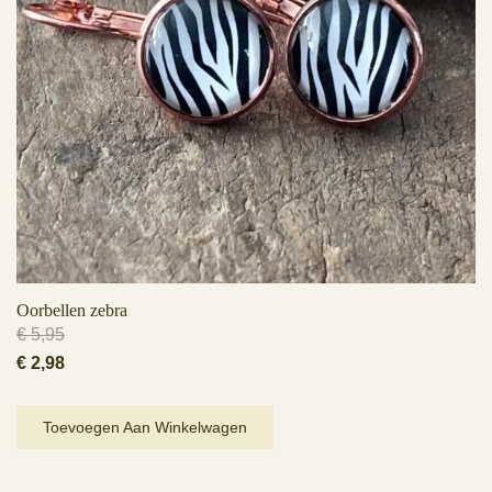
Oorbellen zebra
€
5,95
Oorspronkelijke
Huidige
€
2,98
prijs
prijs
was:
is:
Toevoegen Aan Winkelwagen
€ 5,95.
€ 2,98.