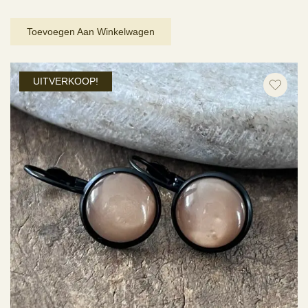
prijs
prijs
was:
is:
Toevoegen Aan Winkelwagen
€ 5,95.
€ 2,98.
UITVERKOOP!