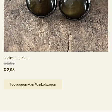
oorbellen groen
€
5,95
Oorspronkelijke
Huidige
€
2,98
prijs
prijs
was:
is:
Toevoegen Aan Winkelwagen
€ 5,95.
€ 2,98.