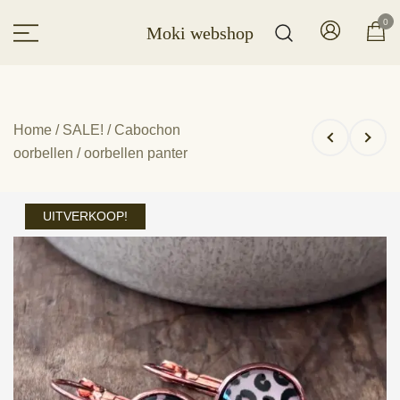
Ga
0
Moki webshop
naar
de
inhoud
Home
/
SALE!
/
Cabochon
oorbellen
/ oorbellen panter
UITVERKOOP!