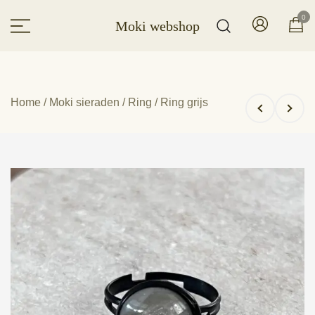
Ga
0
Moki webshop
naar
de
inhoud
Home
/
Moki sieraden
/
Ring
/ Ring grijs