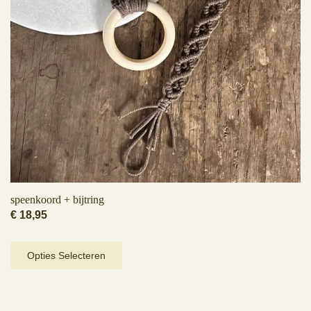
speenkoord + bijtring
€
18,95
Dit
Opties Selecteren
product
heeft
meerdere