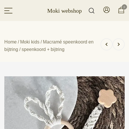
Ga
0
Moki webshop
naar
de
inhoud
Home
/
Moki kids
/
Macramé speenkoord en
bijtring
/ speenkoord + bijtring