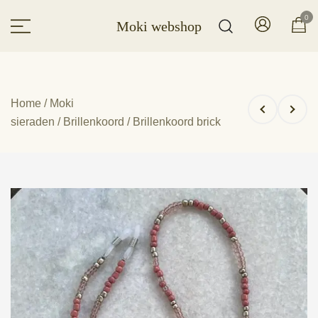
Ga
0
Moki webshop
naar
de
inhoud
Home
/
Moki
sieraden
/
Brillenkoord
/ Brillenkoord brick