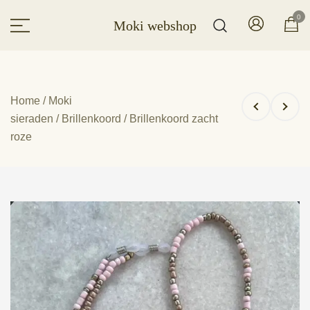
Ga
0
Moki webshop
naar
de
inhoud
Home
/
Moki
sieraden
/
Brillenkoord
/ Brillenkoord zacht
roze